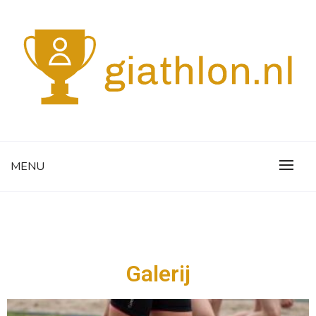
De sportiefste website
GIATHLON.NL
MENU
Galerij